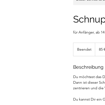
Schnup
für Anfänger, ab 14
85
Euro
Beendet
B
85 
e
e
n
Beschreibung
d
Du möchtest das D
e
Dann ist dieser Sc
t
zentrieren und die
Du kannst Dir ein 