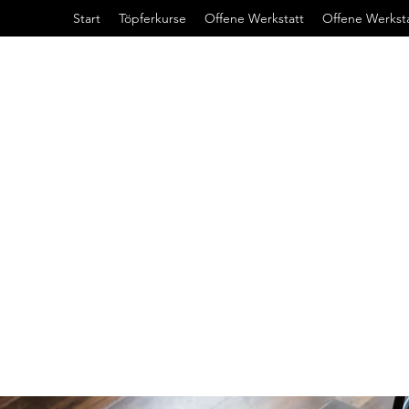
Start
Töpferkurse
Offene Werkstatt
Offene Werkst