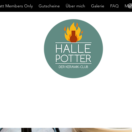
att Members Only
Gutscheine
Über mich
Galerie
FAQ
Meh