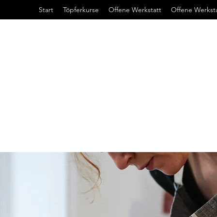
Start
Töpferkurse
Offene Werkstatt
Offene Werkst