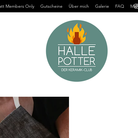
att Members Only
Gutscheine
Über mich
Galerie
FAQ
Meh