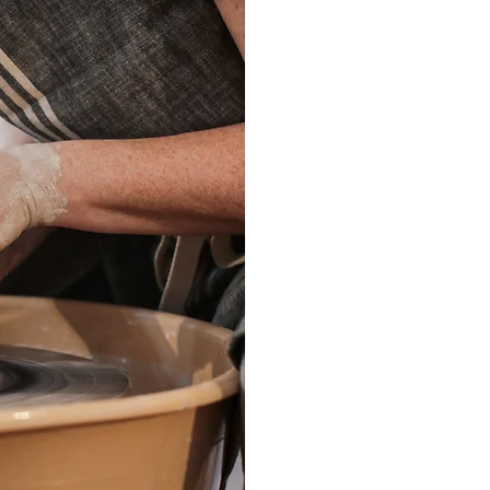
Der Ker
alle, di
für Erwa
der o